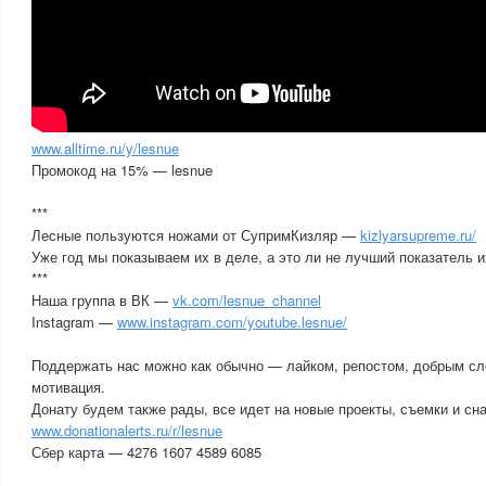
www.alltime.ru/y/lesnue
Промокод на 15% — lesnue
***
Лесные пользуются ножами от СупримКизляр —
kizlyarsupreme.ru/
Уже год мы показываем их в деле, а это ли не лучший показатель 
***
Наша группа в ВК —
vk.com/lesnue_channel
Instagram —
www.instagram.com/youtube.lesnue/
Поддержать нас можно как обычно — лайком, репостом, добрым сл
мотивация.
Донату будем также рады, все идет на новые проекты, съемки и с
www.donationalerts.ru/r/lesnue
Сбер карта — 4276 1607 4589 6085