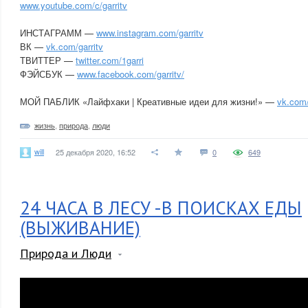
www.youtube.com/c/garritv
ИНСТАГРАММ —
www.instagram.com/garritv
ВК —
vk.com/garritv
ТВИТТЕР —
twitter.com/1garri
ФЭЙСБУК —
www.facebook.com/garritv/
МОЙ ПАБЛИК «Лайфхаки | Креативные идеи для жизни!» —
vk.com
жизнь
,
природа
,
люди
will
25 декабря 2020, 16:52
0
649
24 ЧАСА В ЛЕСУ -В ПОИСКАХ ЕДЫ
(ВЫЖИВАНИЕ)
Природа и Люди