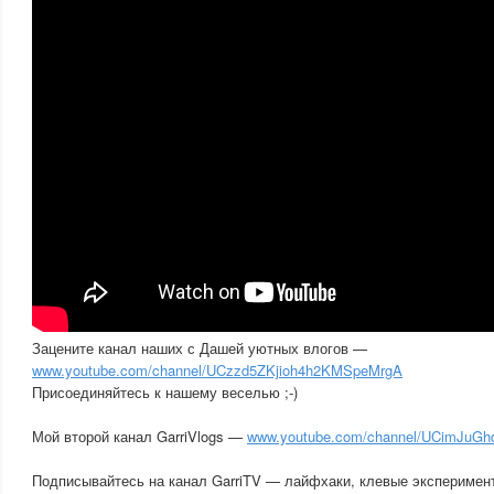
Зацените канал наших с Дашей уютных влогов —
www.youtube.com/channel/UCzzd5ZKjioh4h2KMSpeMrgA
Присоединяйтесь к нашему веселью ;-)
Мой второй канал GarriVlogs —
www.youtube.com/channel/UCimJuGh
Подписывайтесь на канал GarriTV — лайфхаки, клевые экспериме