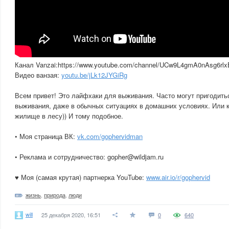
Канал Vanzai:https://www.youtube.com/channel/UCw9L4gmA0nAsg6rl
Видео ванзая:
youtu.be/jLk12JYGiRg
Всем привет! Это лайфхаки для выживания. Часто могут пригодит
выживания, даже в обычных ситуациях в домашних условиях. Или 
жилище в лесу)) И тому подобное.
• Моя страница ВК:
vk.com/gophervidman
• Реклама и сотрудничество: gopher@wildjam.ru
♥ Моя (самая крутая) партнерка YouTube:
www.air.io/r/gophervid
жизнь
,
природа
,
люди
will
25 декабря 2020, 16:51
0
640