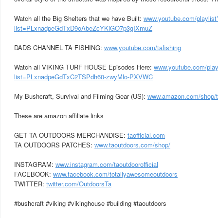
Watch all the Big Shelters that we have Built:
www.youtube.com/playlist
list=PLxnadpeGdTxD9oAbeZcYKiGO7p3gIXmuZ
DADS CHANNEL TA FISHING:
www.youtube.com/tafishing
Watch all VIKING TURF HOUSE Episodes Here:
www.youtube.com/playl
list=PLxnadpeGdTxC2TSPdh60-zwyMlo-PXVWC
My Bushcraft, Survival and Filming Gear (US):
www.amazon.com/shop/t
These are amazon affiliate links
GET TA OUTDOORS MERCHANDISE:
taofficial.com
TA OUTDOORS PATCHES:
www.taoutdoors.com/shop/
INSTAGRAM:
www.instagram.com/taoutdoorofficial
FACEBOOK:
www.facebook.com/totallyawesomeoutdoors
TWITTER:
twitter.com/OutdoorsTa
#bushcraft #viking #vikinghouse #building #taoutdoors