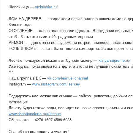
Щепочница —
vizhivaika.ru/
ДОМ НА ДЕРЕВЕ — продолжаем серию видео о нашем доме на дере
больше года
ОТОПЛЕНИЕ — давно планировали сделать. В ожидании сильных м
чтобы быть готовыми к 40 градусным морозам
РЕМОНТ — две стены не выдержали ветров, пришлось восстанавл
НОЧЬ В ДОМЕ — спать было тепло и комфортно. За все время сна 
Лесные пользуются ножами от СупримКизляр —
kizlyarsupreme.ru/
Уже год мы показываем их в деле, а это ли не лучший показатель 
***
Наша группа в ВК —
vk.com/lesnue_channel
Instagram —
www.instagram.com/lesnue/
Поддержать нас можно как обычно — лайком, репостом, добрым сл
мотивация.
Донату будем также рады, все идет на новые проекты, съемки и с
www.donationalerts.ru/r/lesnue
Сбер карта — 4276 1607 4589 6085
Спасибо за поддержку и участие!