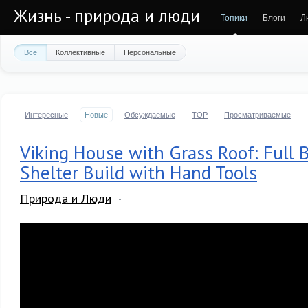
Жизнь - природа и люди
Топики
Блоги
Л
Все
Коллективные
Персональные
Интересные
Новые
Обсуждаемые
TOP
Просматриваемые
Viking House with Grass Roof: Full 
Shelter Build with Hand Tools
Природа и Люди