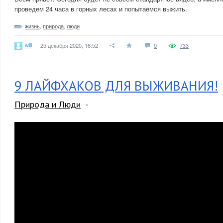
проведем 24 часа в горных лесах и попытаемся выжить.
жизнь
,
природа
,
люди
will
25 декабря 2020, 16:52
0
733
9 ЛАЙФХАКОВ ДЛЯ ВЫЖИВАНИЯ!
Природа и Люди