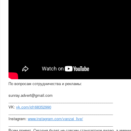
По вопросам сотрудничества и рекламы:
sunray.advert@gmail.com
___________________________________________________
VK:
vk.com/id168352990
___________________________________________________
Instagram:
www.instagram.com/vanzai_live/
___________________________________________________
Всем привет. Cегодня будет не совсем стандартное видео. а имен