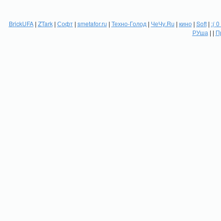
BrickUFA
|
ZTark
|
Софт
|
smetafor.ru
|
Техно-Голод
|
ЧеЧу.Ru
|
кино
|
Soft
|
:( 0
РУша
| |
П