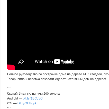
Полное руководство по постройке дома на дереве БЕЗ гвоздей, ско
Топор, пила и веревка позволят сделать отличный дом на дереве!
***
Скачай Викинги, получи 200 золота!
Android —
bit.ly/2BCcVCI
iOS —
bit.ly/2FfhLpk
***