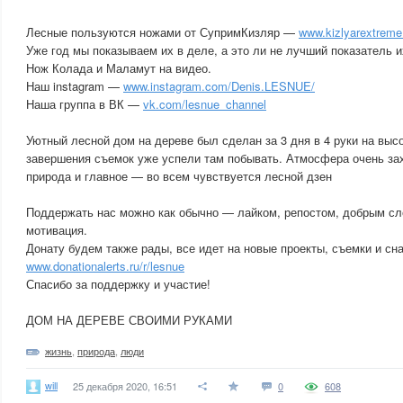
Лесные пользуются ножами от СупримКизляр —
www.kizlyarextreme.
Уже год мы показываем их в деле, а это ли не лучший показатель 
Нож Колада и Маламут на видео.
Наш instagram —
www.instagram.com/Denis.LESNUE/
Наша группа в ВК —
vk.com/lesnue_channel
Уютный лесной дом на дереве был сделан за 3 дня в 4 руки на высо
завершения съемок уже успели там побывать. Атмосфера очень за
природа и главное — во всем чувствуется лесной дзен
Поддержать нас можно как обычно — лайком, репостом, добрым сл
мотивация.
Донату будем также рады, все идет на новые проекты, съемки и с
www.donationalerts.ru/r/lesnue
Спасибо за поддержку и участие!
ДОМ НА ДЕРЕВЕ СВОИМИ РУКАМИ
жизнь
,
природа
,
люди
will
25 декабря 2020, 16:51
0
608