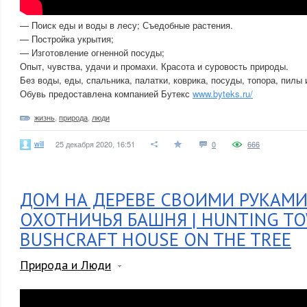
— Поиск еды и воды в лесу; Съедобные растения.
— Постройка укрытия;
— Изготовление огненной посуды;
Опыт, чувства, удачи и промахи. Красота и суровость природы.
Без воды, еды, спальника, палатки, коврика, посуды, топора, пилы 
Обувь предоставлена компанией Бутекс
www.byteks.ru/
жизнь
,
природа
,
люди
will
25 декабря 2020, 16:51
0
666
ДОМ НА ДЕРЕВЕ СВОИМИ РУКАМИ
ОХОТНИЧЬЯ БАШНЯ | HUNTING TOW
BUSHCRAFT HOUSE ON THE TREE
Природа и Люди