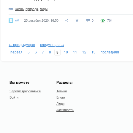
жизнь
,
природа
,
люди
will
25 декабря 2020, 16:50
0
704
← предыдущая
следующая →
первая
5
6
7
8
10
11
12
13
последняя
9
Вы можете
Разделы
Зарегистрироваться
Топики
Войти
Блоги
Люди
Активность