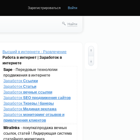
Зарегистрироваться
Войти
Найти
Высший в интернете - Развлечение
Работа в интернет | Заработок в
интернете
Sape
- Передовые технологии
продвижения в интернете
Заработок
Ссылки
Заработок
Статьи
Заработок
вечные ссылки
Заработок
SEO продвижения сайтов
Заработок
Тизеры / банеры
Заработок
Мединая реклама
Заработок
мониторинг отзывов и
привлечения клиентов
Miralinks
- покупка\продажа вечных
ссылок, статей ! Лидирующая система
статейного маркетинга .