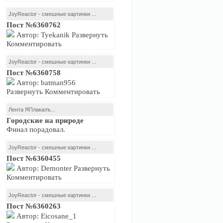
JoyReactor - смешные картинки ...
Пост №6360762
Автор: Tyekanik Развернуть
Комментировать
JoyReactor - смешные картинки ...
Пост №6360758
Автор: batman956
Развернуть Комментировать
Лента ЯПлакалъ...
Городские на природе
Финал порадовал.
JoyReactor - смешные картинки ...
Пост №6360455
Автор: Demonter Развернуть
Комментировать
JoyReactor - смешные картинки ...
Пост №6360263
Автор: Eicosane_1