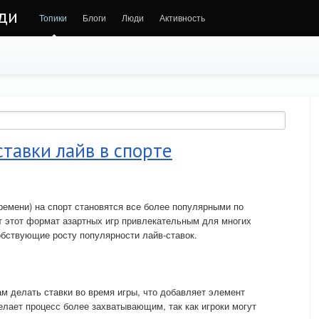
юди
Топики
Блоги
Люди
Активность
тавки лайв в спорте
ремени) на спорт становятся все более популярными по
т этот формат азартных игр привлекательным для многих
обствующие росту популярности лайв-ставок.
м делать ставки во время игры, что добавляет элемент
елает процесс более захватывающим, так как игроки могут