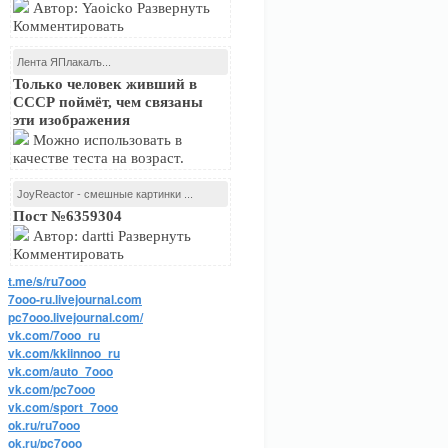
Автор: Yaoicko Развернуть
Комментировать
Лента ЯПлакалъ...
Только человек живший в
СССР поймёт, чем связаны
эти изображения
Можно использовать в
качестве теста на возраст.
JoyReactor - смешные картинки ...
Пост №6359304
Автор: dartti Развернуть
Комментировать
t.me/s/ru7ooo
7ooo-ru.livejournal.com
pc7ooo.livejournal.com/
vk.com/7ooo_ru
vk.com/kkiinnoo_ru
vk.com/auto_7ooo
vk.com/pc7ooo
vk.com/sport_7ooo
ok.ru/ru7ooo
ok.ru/pc7ooo