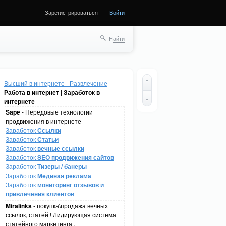
Зарегистрироваться
Войти
Найти
Высший в интернете - Развлечение
Работа в интернет | Заработок в
интернете
Sape
- Передовые технологии
продвижения в интернете
Заработок
Ссылки
Заработок
Статьи
Заработок
вечные ссылки
Заработок
SEO продвижения сайтов
Заработок
Тизеры / банеры
Заработок
Мединая реклама
Заработок
мониторинг отзывов и
привлечения клиентов
Miralinks
- покупка\продажа вечных
ссылок, статей ! Лидирующая система
статейного маркетинга .