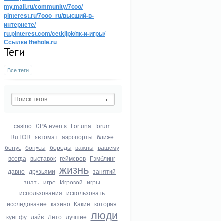
my.mail.ru/community/7ooo/
pinterest.ru/7ooo_ru/высший-в-
интернете/
ru.pinterest.com/cetkijpk/пк-и-игры/
Ссылки thehole.ru
Теги
Все теги
casino
CPA.events
Fortuna
forum
RuTOR
автомат
аэропорты
ближе
бонус
бонусы
бороды
важны
вашему
всегда
выставок
геймеров
Гэмблинг
жизнь
давно
друзьями
занятий
знать
игре
Игровой
игры
использования
использовать
исследование
казино
Какие
которая
люди
кунг фу
лайв
Лето
лучшие