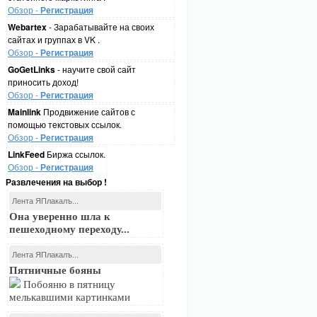
Обзор -
Регистрация
Webartex
- Зарабатывайте на своих
сайтах и группах в VK .
Обзор -
Регистрация
GoGetLinks
- научите свой сайт
приносить доход!
Обзор -
Регистрация
Mainlink
Продвижение сайтов с
помощью текстовых ссылок.
Обзор -
Регистрация
LinkFeed
Биржа ссылок.
Обзор -
Регистрация
Развлечения на выбор !
Лента ЯПлакалъ...
Она уверенно шла к
пешеходному переходу...
Лента ЯПлакалъ...
Пятничные бояны
Побояню в пятницу
мелькавшими картинками