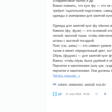
(спарринговые палки) и др.
Важно помнить, что кунг фу — это не 
требует тщательной подготовки, само
одежды и экипировки для занятий кун
Одежда для занятий кунг фу обычно 
Кимоно (фу, фузе) — это основной эл
легкой, прочной ткани, чтобы обеспе
штаны с высокой посадкой.
Пояс (сю, шинь) — это символ уровня 
талии и имеет определенный цвет, кот
Обувь (фудзис) — для занятий кунг ф
Важно, чтобы обувь была удобной и о
Перчатки и наколенники (шоу цзе, гуа
перчатки и наколенники. Они должны 
Читать дальше →
одежду
,
применяют
,
занятий
,
кунг фу
will
31 мая 2024, 18:36