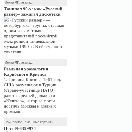
Лента ЯПлакалъ...
Танцпол 90-х: как «Русский
размер» зажигал дискотеки
«Русский размер» —
петербургская группа, ставшая
одним из заметных
представителей российской
электронной танцевальной
музыки 1990-х. В её звучании
сочетали
Лента ЯПлакалъ...
Реальная хронология
Карибского Кризиса
1.Причина Кризиса-1961 год.
США размещают в Турции
(стране-участнице НАТО)
ракеты средней дальности
«Юпитер», которые могли
достичь Москвы и главных
промыш
JoyReactor - смешные картинки ...
Пост №6359974