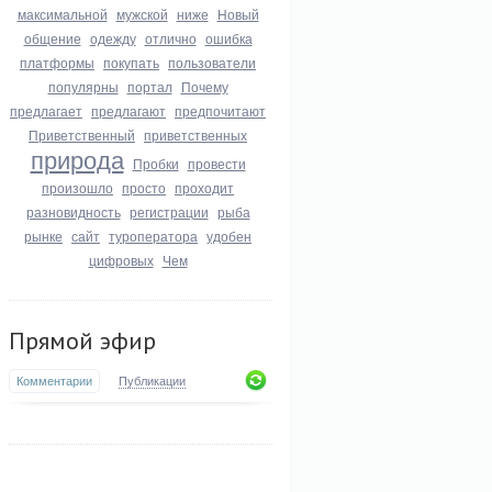
максимальной
мужской
ниже
Новый
общение
одежду
отлично
ошибка
платформы
покупать
пользователи
популярны
портал
Почему
предлагает
предлагают
предпочитают
Приветственный
приветственных
природа
Пробки
провести
произошло
просто
проходит
разновидность
регистрации
рыба
рынке
сайт
туроператора
удобен
цифровых
Чем
Прямой эфир
Комментарии
Публикации