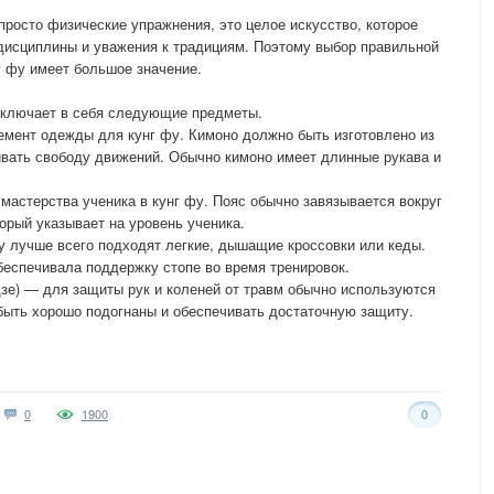
просто физические упражнения, это целое искусство, которое
дисциплины и уважения к традициям. Поэтому выбор правильной
г фу имеет большое значение.
включает в себя следующие предметы.
емент одежды для кунг фу. Кимоно должно быть изготовлено из
чивать свободу движений. Обычно кимоно имеет длинные рукава и
мастерства ученика в кунг фу. Пояс обычно завязывается вокруг
орый указывает на уровень ученика.
у лучше всего подходят легкие, дышащие кроссовки или кеды.
беспечивала поддержку стопе во время тренировок.
дзе) — для защиты рук и коленей от травм обычно используются
быть хорошо подогнаны и обеспечивать достаточную защиту.
0
1900
0