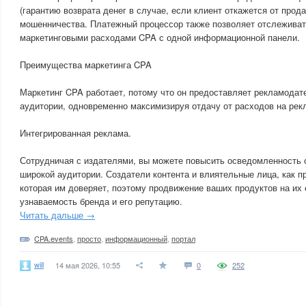
(гарантию возврата денег в случае, если клиент откажется от прод
мошенничества. Платежный процессор также позволяет отслеживат
маркетинговыми расходами CPA с одной информационной панели.
Преимущества маркетинга CPA
Маркетинг CPA работает, потому что он предоставляет рекламодат
аудитории, одновременно максимизируя отдачу от расходов на рек
Интегрированная реклама.
Сотрудничая с издателями, вы можете повысить осведомленность 
широкой аудитории. Создатели контента и влиятельные лица, как п
которая им доверяет, поэтому продвижение ваших продуктов на их 
узнаваемость бренда и его репутацию.
Читать дальше →
CPA.events
,
просто
,
информационный
,
портал
will
14 мая 2026, 10:55
0
252