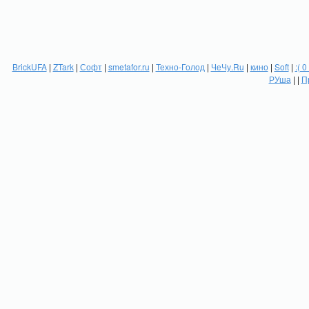
BrickUFA
|
ZTark
|
Софт
|
smetafor.ru
|
Техно-Голод
|
ЧеЧу.Ru
|
кино
|
Soft
|
:( 0
РУша
| |
П