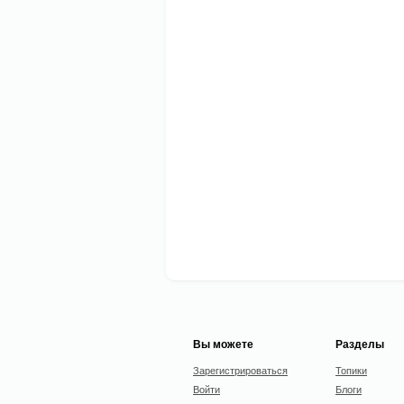
Вы можете
Разделы
Зарегистрироваться
Топики
Войти
Блоги