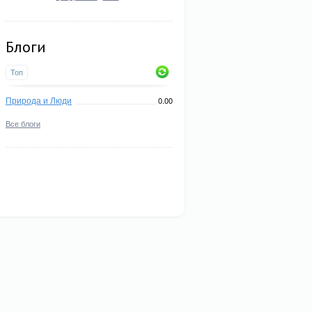
Блоги
Топ
Природа и Люди
0.00
Все блоги