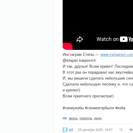
Инстаграм Степы —
www.instagram.com
@stepan.karpovich
И так, друзья! Всем привет! Последн
В этот раз он порадовал нас вкусн
И, мы решили сделать небольшие сени
Сделали небольшую лесенку и, что са
и крепко!)
Всем приятного просмотра!)
#сениуизбы #сениизгорбыля #изба
жизнь
,
природа
,
люди
will
25 декабря 2020, 16:57