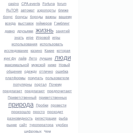
casino
CPA.events
Fortuna
forum
RuTOR
автомат
аэропорты
ближе
бонус
бонусы
бороды
важны
вашему
всегда
выставок
геймеров
Гэмблинг
жизнь
давно
друзьями
занятий
знать
игре
Игровой
игры
использования
использовать
исследование
казино
Какие
которая
люди
кунг фу
лайв
Лето
лучшие
максимальной
мужской
ниже
Новый
общение
одежду
отлично
ошибка
платформы
покупать
пользователи
популярны
портал
Почему
предлагает
предлагают
предпочитают
Приветственный
приветственных
природа
Пробки
провести
произошло
просто
проходит
разновидность
регистрации
рыба
рынке
сайт
туроператора
удобен
цифровых
Чем