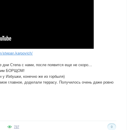
/stepan.karpovich/
ие дни Степа с нами, после появится еще не скоро…
ейшим БОРЩОМ!
 у Избушки, конечно же из горбыля)
мое главное, доделали террасу. Получилось очень даже ровно
737
0