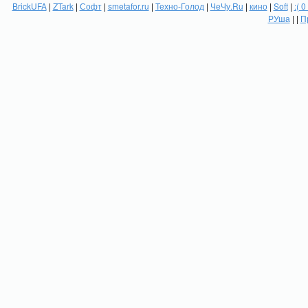
BrickUFA
|
ZTark
|
Софт
|
smetafor.ru
|
Техно-Голод
|
ЧеЧу.Ru
|
кино
|
Soft
|
:( 0
РУша
| |
П