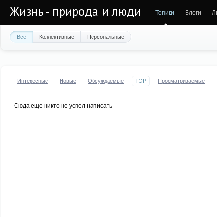
Жизнь - природа и люди
Топики
Блоги
Л
Все
Коллективные
Персональные
Интересные
Новые
Обсуждаемые
TOP
Просматриваемые
Сюда еще никто не успел написать